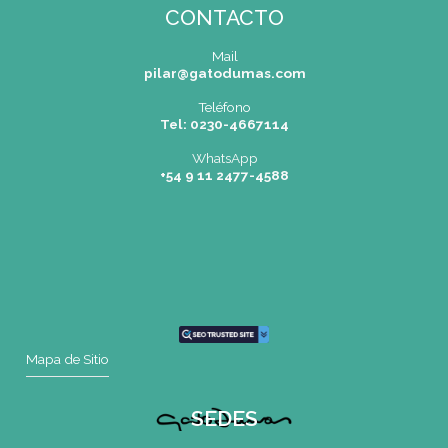
Pilar |
Las Palmas del Pilar Shopping
L1137 Panam. Ramal Pilar Km 50
Tel: 0230 4667114
pilar@gatodumas.com
Buenos Aires
| Av. Córdoba 1751 (CABA)
Tel: (0054-11) 4811 6530
info@gatodumas.com
Rosario
| Bvrd. Oroño 355 (Rosario)
Tel: (0054-341) 425 5052
rosario@gatodumas.com
CONTACTO
Mail
pilar@gatodumas.com
Teléfono
Tel: 0230-4667114
WhatsApp
+54 9 11 2477-4588