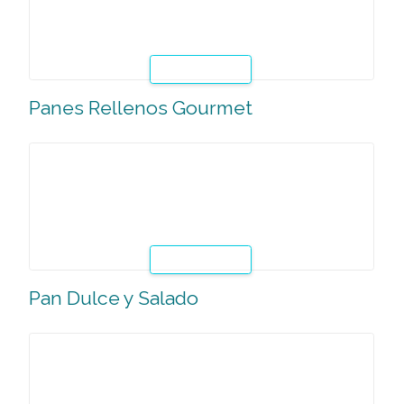
En esta clase especial se enseñará la aplicación de técnic
básicas para la elaboración de panes tradicionales ideale
para la preparación de sandwiches, con opciones de rel
variados y gourmets, calientes, fríos y vegetarianos.
Leer Mas
Panes Rellenos Gourmet
En esta clase especial se enseñará la aplicación de técnic
básicas para la elaboración de pequeños panes rellenos
distintos ingredientes gourmet, tales como el salmón ros
variedades de hongos frescos entre otros; ideales para se
en recepciones.
Leer Mas