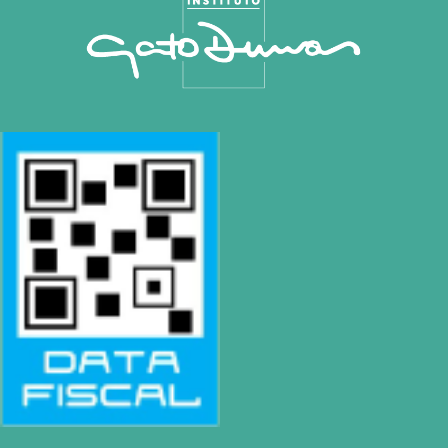
Rosario
| Bvrd. Oroño 355 (Rosario)
Tel: (0054-341) 425 5052
|
rosario@gatodumas.com
CONTACTO
Mail
pilar@gatodumas.com
Teléfono
0230-4667114
WhatsApp
+54 9 11 2477-4588