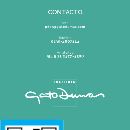
Mapa de Sitio
SEDES
Buenos Aires
| Av. Córdoba 1751 (CABA)
Tel: (0054-11) 4811 6530
|
info@gatodumas.com
Pilar
| Las Palmas del Pilar Shopping
L1137 Panam. Ramal Pilar Km 50
Tel: 0230 4667114
|
pilar@gatodumas.com
Rosario
| Bvrd. Oroño 355 (Rosario)
Tel: (0054-341) 425 5052
|
rosario@gatodumas.com
CONTACTO