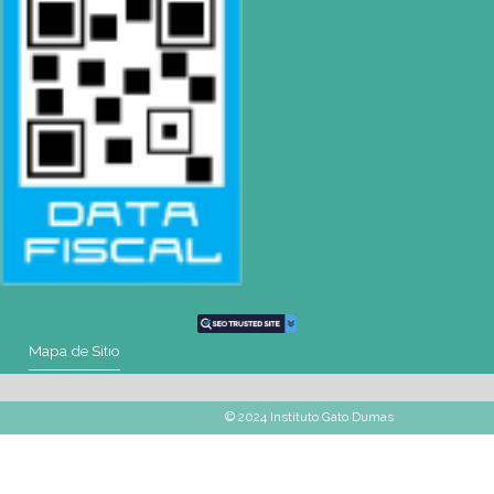
Mail
pilar@gatodumas.com
Teléfono
0230-4667114
WhatsApp
+54 9 11 2477-4588