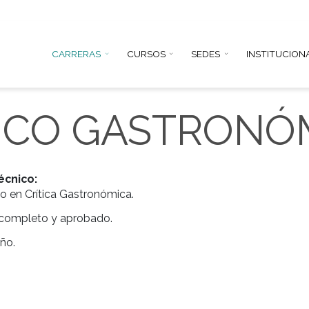
CARRERAS
CURSOS
SEDE
RÍTICO GAST
miento técnico:
to Técnico en Crítica Gastronómica.
ecundario completo y aprobado.
res en 1 año.