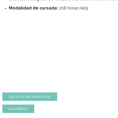
ESTUDIAR C
Certificado de capacitación y perfecciona
Certificado de Capacitación y Perfeccionamien
Requisitos de ingreso:
Estudio primario o s
Duración del plan de estudios
: 2 cuatrimest
Modalidad de cursada:
208 horas reloj.