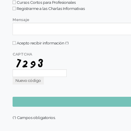
Codigo País (*)
Cód
×
🇦🇷 Argentina (+54)
Me Interesa... (*)
Educación a Distancia
Carreras Área Cocina
Carreras Área Pastelería
Carreras Área Vinos
Carreras Área Gerenciamiento
Carreras Área Eventos
Cursos Cortos
Cursos Cortos para Profesionales
Registrarme a las Charlas Informativas
Mensaje