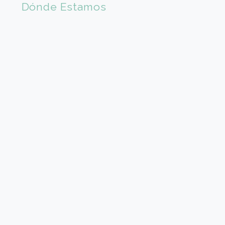
Acepto recibir información (*)
CAPTCHA
Nuevo código
(*) Campos obligatorios.
Dónde Estamos