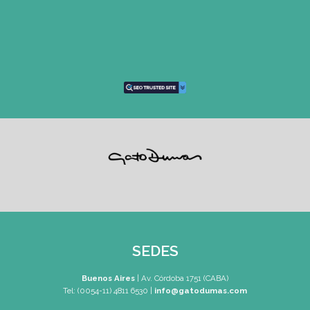
Rosario
| Bvrd. Oroño 355 (Rosa
Tel: (0054-341) 425 5052
rosario@gatodumas.co
CONTACTO
Mail
pilar@gatodumas.com
Teléfono
Tel: 0230-4667114
WhatsApp
+54 9 11 2477-4588