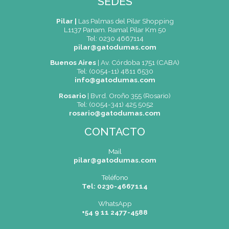
ros expertos instructores que practican las últi
 comparable al de las mejores escuelas gastronó
SEDES
Pilar |
Las Palmas del Pilar Sho
L1137 Panam. Ramal Pilar Km 
Tel: 0230 4667114
pilar@gatodumas.com
Buenos Aires
| Av. Córdoba 1751 
Tel: (0054-11) 4811 6530
info@gatodumas.com