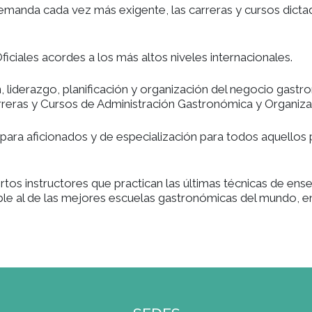
rgo de 25 años distingue a Gato Dumas como líder 
duados han alcanzado un destacado reconocimiento 
 a una demanda cada vez más exigente, las carrer
va.
studio Oficiales acordes a los más altos niveles i
irección, liderazgo, planificación y organización
uyeron Carreras y Cursos de Administración Gastr
rsos cortos para aficionados y de especialización 