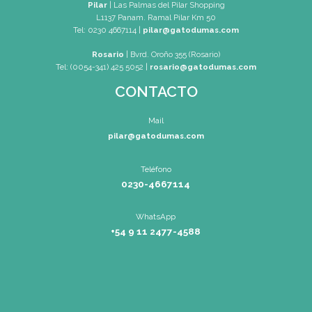
SEDES
Buenos Aires
| Av. Córdoba 1751 (C
Tel: (0054-11) 4811 6530
|
info@gatodum
Pilar
| Las Palmas del Pilar Shoppi
L1137 Panam. Ramal Pilar Km 50
Tel: 0230 4667114
|
pilar@gatoduma