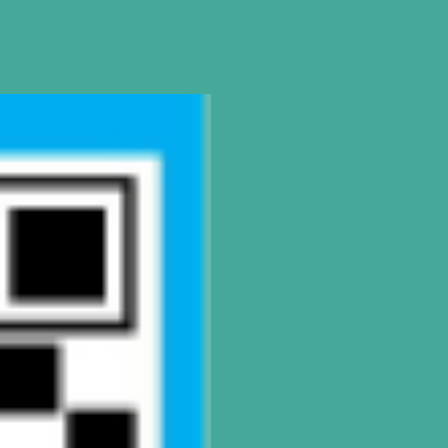
Rosario
| Bvrd. Oroño 355 (Rosario
Tel: (0054-341) 425 5052
|
rosario@gatod
CONTACTO
Mail
pilar@gatodumas.com
Teléfono
0230-4667114
WhatsApp
+54 9 11 2477-4588