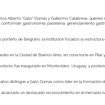
98 por Carlos Alberto “Gato” Dumas y Guillermo Ca
Áreas que la conforman: gastronomía, pastelería, 
el barrio porteño de Belgrano, la institución foca
enta con sedes en la Ciudad de Buenos Aires, en zon
as en el exterior fue inaugurado en Montevideo, 