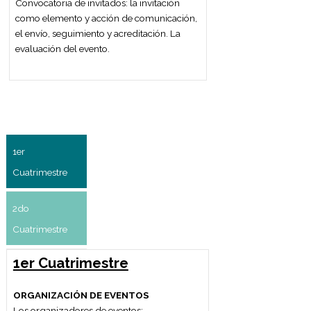
Los medios de comunicación
audiovisuales: radio, televisión, cine.
Lenguaje y contenido audiovisual.
Lenguaje sonoro y lenguaje visual. La
imagen en movimiento. El montaje.
Componentes de sistemas de iluminación,
sonido y proyecciones audiovisuales.
Presupuestos y proveedores de los
diferentes servicios. Normativas
gubernamentales para la habilitación.
Tendencias.
EVENTOS CULTURALES
Características propias de los diversos
eventos culturales: muestras de arte,
presentaciones de libros, etc. Su
planificación. Las etapas y sus tiempos: la
entrevista con los clientes, el desarrollo del