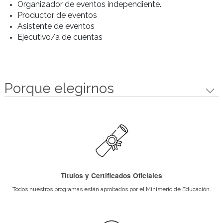
montaje. Componentes de sistemas de
iluminación, sonido y proyecciones
audiovisuales. Presupuestos y proveedores
de los diferentes servicios. Normativas
gubernamentales para la habilitación.
Tendencias.
EVENTOS CULTURALES
Características propias de los diversos
eventos culturales: muestras de arte,
presentaciones de libros, etc. Su
planificación. Las etapas y sus tiempos: la
entrevista con los clientes, el desarrollo del
proyecto, la presentación de las propuestas
al cliente, el seguimiento del proceso
decisorio de aprobación, la aprobación
definitiva del cliente, la producción del