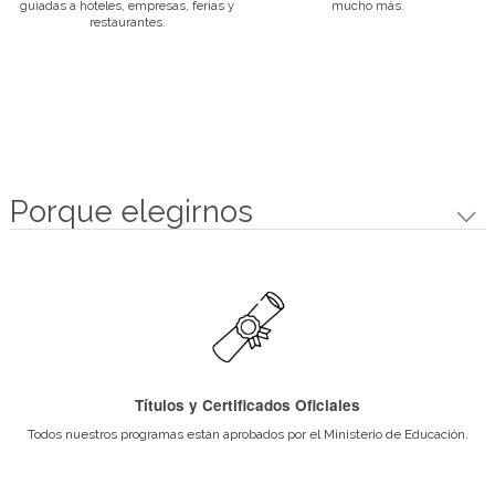
Desarrollo Profesional
Mantenemos un vínculo permanente con el mundo profesional, a tra
Bolsa de trabajo promovemos las pasantías y difundimos necesid
reclutamiento.
Seminarios de Excelencia
A lo largo de cada ciclo lectivo, la institución brinda seminarios a 
profesionales de cada área para que puedas estar capacitado a ni
mercado laboral actual.