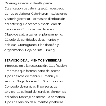
Características propias de un evento
corporativo: reuniones empresariales,
fiestas de fin de año, workshop, outdoor La
planificación de eventos sociales y
corporativos. Las etapas y sus tiempos: la
entrevista con el cliente, el desarrollo del
proyecto, la presentación de las propuestas
al cliente, el seguimiento del proceso
decisorio de aprobación, la aprobación
definitiva del cliente, la producción del
evento, el armado, el evento en sí mismo, el
desarme y las actividades post-evento.
Recursos humanos y técnicos necesarios.
Cronogramas, agendas y programas.
Convocatoria de invitados: la invitación
como elemento y acción de comunicación,
el envío, seguimiento y acreditación. La