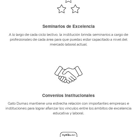
sus tiempos: la entrevista con el cliente, el
desarrollo del proyecto, la presentación de
las propuestas al cliente, el seguimiento del
proceso decisorio de aprobación, la
aprobación definitiva del cliente, la
producción del evento, el armado, el evento
en sí mismo, el desarme y las actividades
post-evento. Recursos humanos y técnicos
necesarios. Cronogramas, agendas y
programas. Convocatoria de invitados: la
invitación como elemento y acción de
comunicación, el envío, seguimiento y
acreditación. La evaluación del evento.