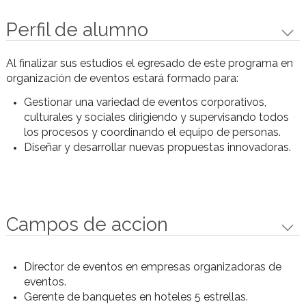
2do Cuatrimestre
AMBIENTACIÓN Y MONTAJE
El espacio para el evento. El espacio como
comunicación. Tipos de espacios.
Materiales. Texturas. Colores. Iluminación.
Estilos decorativos. Tendencias en
ambientación. La locación. El armado y
montaje de salas. La distribución en sala.
Medidas antropométricas. Los sistemas
simbólicos. Habilitaciones. Seguridad.
MEDIOS Y TÉCNICAS AUDIOVISUALES
Los medios de comunicación audiovisuales:
radio, televisión, cine. Lenguaje y contenido
audiovisual. Lenguaje sonoro y lenguaje
visual. La imagen en movimiento. El