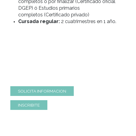
de Eventos
Duración:
298 horas reloj.
Requisitos de ingreso:
Estudios secundar
completos o por finalizar (Certificado oficial
DGEP) ó Estudios primarios
completos (Certificado privado)
Cursada regular:
2 cuatrimestres en 1 año
SOLICITA INFORMACION