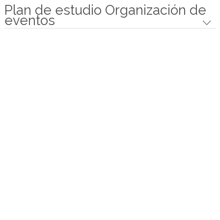
Nuestro objetivo
Dentro de todos los factores que determinan el
desarrollo y el triunfo de un evento, la planificac
constituye la figura muy importante, por ello est
programa de formación tiene el propósito de fo
perfiles profesionales que tengan las herramient
para administrar todos los recursos que confor
un evento.
El objetivo es formar organizadores de eventos
calificado, que responda a los retos actuales del
mercado de eventos, con capacidad para organi