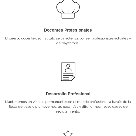
evento, el armado, el evento en sí mismo, el
desarme y las actividades post-evento.
Recursos humanos y técnicos necesarios.
Cronogramas, agendas y programas.
Convocatoria de invitados: la invitación
como elemento y acción de comunicación,
el envío, seguimiento y acreditación. La
evaluación del evento.
EVENTOS SOCIALES Y CORPORATIVOS
Características propias de un evento social:
reuniones, cumpleaños, aniversarios, bodas,
quince, bar/bat – mitzva, etc. Características
propias de un evento corporativo: reuniones
empresariales, fiestas de fin de año,
workshop, outdoor La planificación de
eventos sociales y corporativos. Las etapas y