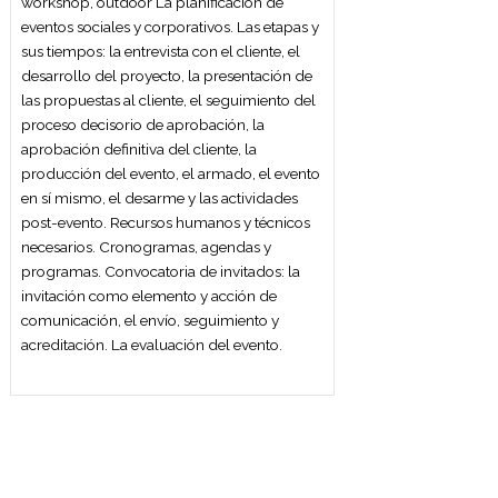
Tipos básicos de menús. El menú y el
servicio. Brigada de salón: Sus funciones
Concepto de servicio. El personal de
servicio. La calidad del servicio. Elementos
del salón. Montaje de mesas. La comanda.
Tipos de servicio de alimentos y bebidas.
Desarrollo del servicio. Tareas post servicio.
Servicio de vino y otras bebidas. Tipos de
copas.
CEREMONIAL Y PROTOCOLO
El ceremonial, el protocolo y la etiqueta. La
precedencia. El armado de las mesas. El
ceremonial público. La representación
diplomática y la consular. El ceremonial
argentino. El ceremonial en las relaciones
públicas. El ceremonial social.