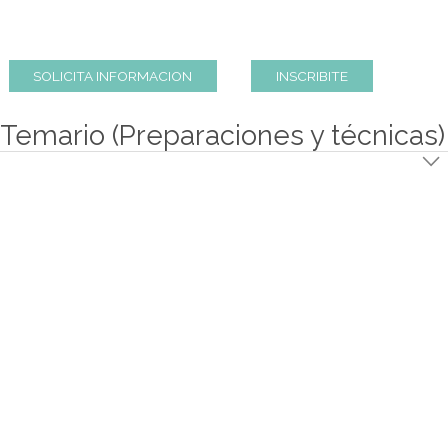
El curso se centra en el aprendizaje de las técnicas bási
elementales de la pastelería, para la elaboraci
preparaciones clásicas y novedosas para todos aqu
aficionados a las cosas dulces.
SOLICITA INFORMACION
INSCRIBITE