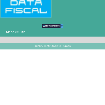
+54 9 11 2477-4588
Mapa de Sitio
SEDES
Buenos Aires
| Av. Córdoba 1751 (CABA)
Tel: (0054-11) 4811 6530
|
info@gatodumas.com
Pilar
| Las Palmas del Pilar Shopping
L1137 Panam. Ramal Pilar Km 50
Tel: 0230 4667114
|
pilar@gatodumas.com