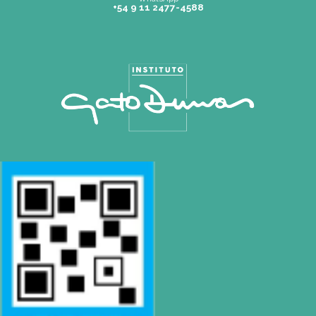
Pilar |
Las Palmas del Pilar Shopping
L1137 Panam. Ramal Pilar Km 50
Tel: 0230 4667114
pilar@gatodumas.com
Buenos Aires
| Av. Córdoba 1751 (CABA)
Tel: (0054-11) 4811 6530
info@gatodumas.com
Rosario
| Bvrd. Oroño 355 (Rosario)
Tel: (0054-341) 425 5052
rosario@gatodumas.com
CONTACTO
Mail
pilar@gatodumas.com
Teléfono
Tel: 0230-4667114
WhatsApp