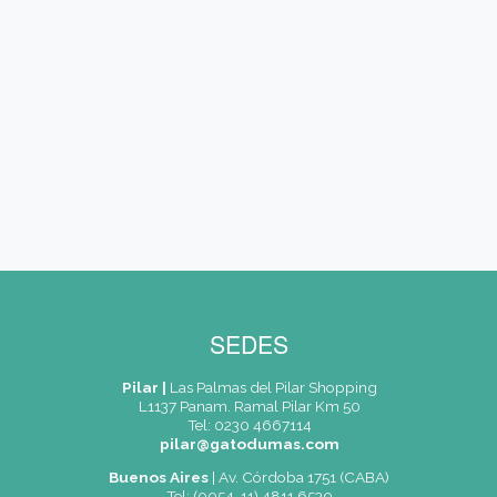
Me Interesa... (*)
Educación a Distancia
Carreras Área Cocina
Carreras Área Pastelería
Carreras Área Vinos
Carreras Área Gerenciamiento
Carreras Área Eventos
Cursos Cortos
Cursos Cortos para Profesionales
Registrarme a las Charlas Informativas
Mensaje
Acepto recibir información (*)
CAPTCHA