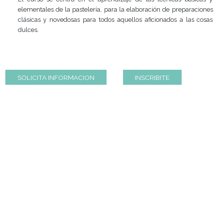
4 clases semanales de 2 horas cada una. Total 8 horas
El curso se centra en el aprendizaje de las técnicas
elementales de la pastelería, para la elaboración de pre
clásicas y novedosas para todos aquellos aficionados a
dulces.
SOLICITA INFORMACION
INSCRIBITE