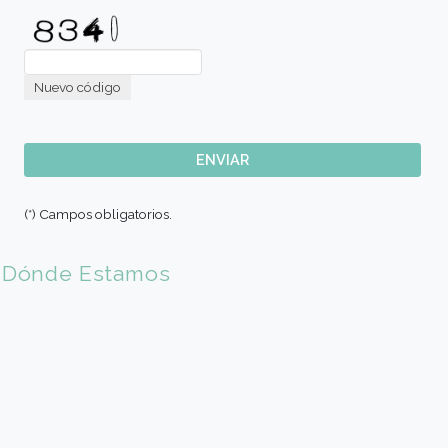
E-mail (*)
Sede de Elección
Codigo País (*)
🇦🇷 Argentina (+54)
Código de Area (*)
Teléfono móvil (*)