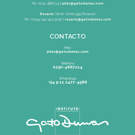
Mapa de Sitio
SEDES
Buenos Aires
| Av. Córdoba 1751 (CABA)
Tel: (0054-11) 4811 6530
|
info@gatodumas.com
Pilar
| Las Palmas del Pilar Shopping
L1137 Panam. Ramal Pilar Km 50
Tel: 0230 4667114
|
pilar@gatodumas.com
Rosario
| Bvrd. Oroño 355 (Rosario)
Tel: (0054-341) 425 5052
|
rosario@gatodumas.com