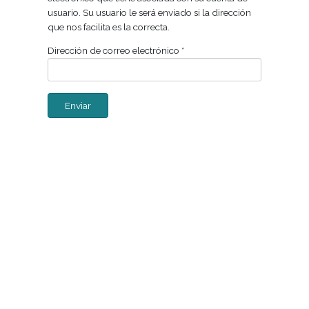
Por favor, introduzca la dirección de correo
electrónico que tiene asociada con su cuenta de
usuario. Su usuario le será enviado si la dirección
que nos facilita es la correcta.
Dirección de correo electrónico
*
Enviar