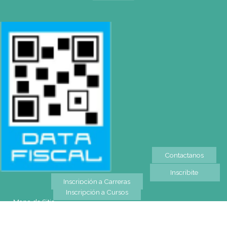
CONTACTO
Mail
pilar@gatodumas.com
Teléfono
0230-4667114
WhatsApp
+54 9 11 2477-4588