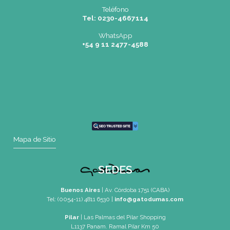
Tel: (0054-11) 4811 6530
info@gatodumas.com
Rosario
| Bvrd. Oroño 355 (Rosario)
Tel: (0054-341) 425 5052
rosario@gatodumas.com
CONTACTO
Mail
pilar@gatodumas.com
Teléfono
Tel: 0230-4667114
WhatsApp
+54 9 11 2477-4588