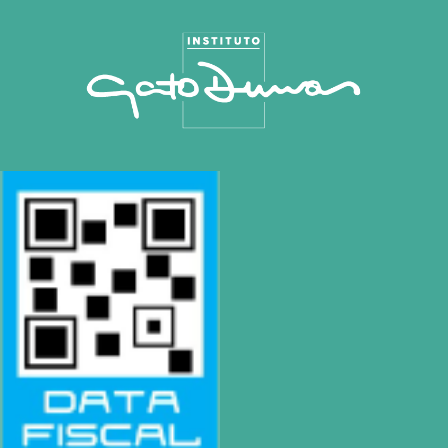
Tel: (0054-341) 425 5052
|
rosario@gatodumas.com
CONTACTO
Mail
pilar@gatodumas.com
Teléfono
0230-4667114
WhatsApp
+54 9 11 2477-4588