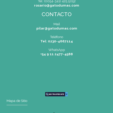
Tel: 0230 4667114
pilar@gatodumas.com
Buenos Aires
| Av. Córdoba 1751 (CABA)
Tel: (0054-11) 4811 6530
info@gatodumas.com
Rosario
| Bvrd. Oroño 355 (Rosario)
Tel: (0054-341) 425 5052
rosario@gatodumas.com
CONTACTO
Mail
pilar@gatodumas.com
Teléfono
Tel: 0230-4667114
WhatsApp
+54 9 11 2477-4588