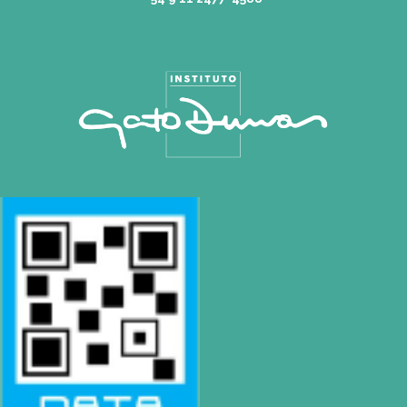
SEDES
Buenos Aires
| Av. Córdoba 1751 (CABA)
Tel: (0054-11) 4811 6530
|
info@gatodumas.com
Pilar
| Las Palmas del Pilar Shopping
L1137 Panam. Ramal Pilar Km 50
Tel: 0230 4667114
|
pilar@gatodumas.com
Rosario
| Bvrd. Oroño 355 (Rosario)
Tel: (0054-341) 425 5052
|
rosario@gatodumas.com
CONTACTO
Mail
pilar@gatodumas.com
Teléfono
0230-4667114