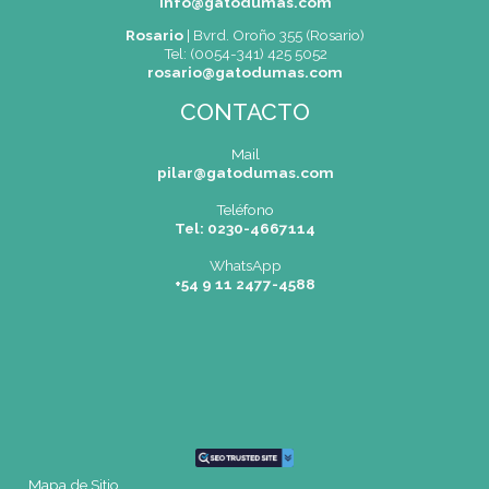
SEDES
Pilar |
Las Palmas del Pilar Shopping
L1137 Panam. Ramal Pilar Km 50
Tel: 0230 4667114
pilar@gatodumas.com
Buenos Aires
| Av. Córdoba 1751 (CABA)
Tel: (0054-11) 4811 6530
info@gatodumas.com
Rosario
| Bvrd. Oroño 355 (Rosario)
Tel: (0054-341) 425 5052
rosario@gatodumas.com
CONTACTO