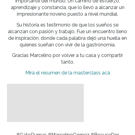
Frente a estudiantes, docentes y colegas, Marc
compartió los momentos clave de su recorr
profesional: desde sus inicios en las aulas de 
Dumas, pasando por su trabajo en restaurante
prestigio, hasta llegar a representar a Italia en la
del Bocuse d'Or, el certamen de cocina má
importante del mundo. Un camino de esfuer
aprendizaje y constancia, que lo llevó a alcanz
impresionante noveno puesto a nivel mundia
Su historia es testimonio de que los sueños 
alcanzan con pasión y trabajo. Fue un encuentro
de inspiración, donde cada palabra dejó una hue
quienes sueñan con vivir de la gastronomía
Gracias Marcelino por volver a tu casa y compa
tanto.
Mirá el resumen de la masterclass acá