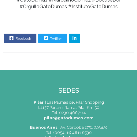
#GatoDumas #MarcelinoGomez #BocuseD
#OrgulloGatoDumas #InstitutoGatoDuma
Facebook
Twitter