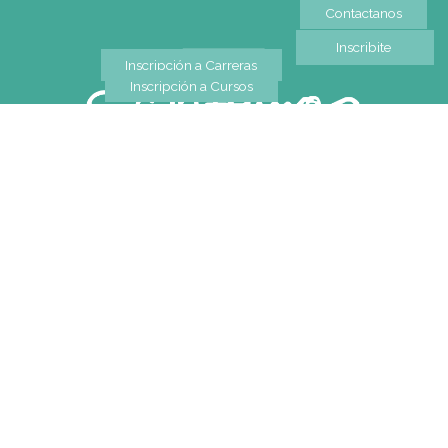
Teléfono
Tel: 0230-4667114
WhatsApp
+54 9 11 2477-4588
Mapa de Sitio
SEDES
Buenos Aires
| Av. Córdoba 1751 (CABA)
Tel: (0054-11) 4811 6530
|
info@gatodumas.com